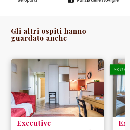
Gli altri ospiti hanno
guardato anche
MOLTO L
Executive
Exe