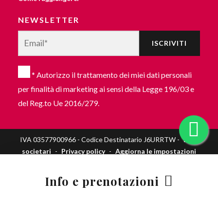
NEWSLETTER
ISCRIVITI
*
Autorizzo il trattamento dei miei dati personali
per finalità di marketing ai sensi della Legge 196/03 e
del Reg.to Ue 2016/279.
IVA 03577900966 - Codice Destinatario J6URRTW -
Dati
societari
-
Privacy policy
-
Aggiorna le impostazioni
di tracciamento della pubblicità
- Design by
Jampaa
Info e prenotazioni