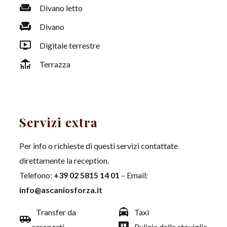
weekend
Divano letto
chair
Divano
ondemand_video
Digitale terrestre
deck
Terrazza
Servizi extra
Per info o richieste di questi servizi contattate
direttamente la reception.
Telefono:
+39 02 5815 14 01
– Email:
info@ascaniosforza.it
local_taxi
Transfer da
Taxi
airport_shuttle
dining
aeroporti
Pulizia delle stoviglie