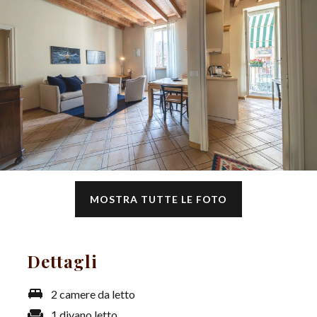
MOSTRA TUTTE LE FOTO
Dettagli
king_bed
2 camere da letto
weekend
1 divano letto