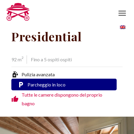
Salta
al
contenuto
Presidential
2
92 m
Fino a 5 ospiti ospiti
sanitizer
Pulizia avanzata
local_parking
Parcheggio in loco
Tutte le camere dispongono del proprio
thumb_up
bagno