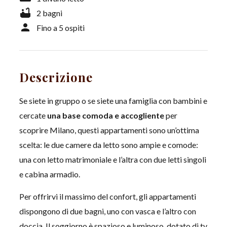
bathtub
2 bagni
person
Fino a 5 ospiti
Descrizione
Se siete in gruppo o se siete una famiglia con bambini e
cercate
una base comoda e accogliente
per
scoprire Milano, questi appartamenti sono un’ottima
scelta: le due camere da letto sono ampie e comode:
una con letto matrimoniale e l’altra con due letti singoli
e cabina armadio.
Per offrirvi il massimo del confort, gli appartamenti
dispongono di due bagni, uno con vasca e l’altro con
doccia. Il soggiorno è spazioso e luminoso, dotato di tv