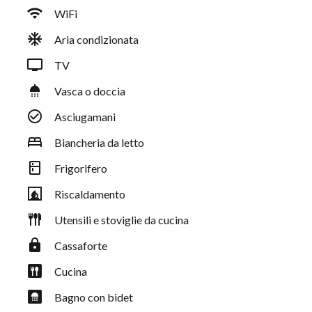
wifi
WiFi
ac_unit
Aria condizionata
personal_video
TV
shower
Vasca o doccia
check_circle_outline
Asciugamani
bed
Biancheria da letto
kitchen
Frigorifero
fireplace
Riscaldamento
flatware
Utensili e stoviglie da cucina
https
Cassaforte
dining
Cucina
bathroom
Bagno con bidet